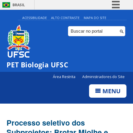
BRASIL
Simplifique!
ACESSIBILIDADE
ALTO CONTRASTE
MAPA DO SITE
Comunica BR
Participe
Acesso à informação
Legislação
PET Biologia UFSC
Canais
Área Restrita
Administradores do Site
MENU
Processo seletivo dos
Subprojetos: Brotar Miolhe e