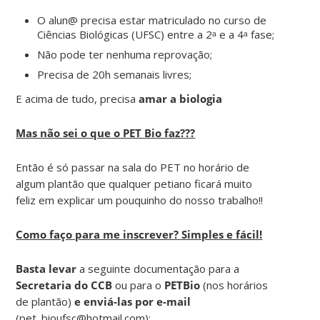
O alun@ precisa estar matriculado no curso de
Ciências Biológicas (UFSC) entre a 2ᵃ e a 4ᵃ fase;
Não pode ter nenhuma reprovação;
Precisa de 20h semanais livres;
E acima de tudo, precisa
amar a biologia
Mas não sei o que o PET Bio faz???
Então é só passar na sala do PET no horário de
algum plantão que qualquer petiano ficará muito
feliz em explicar um pouquinho do nosso trabalho!!
Como faço para me inscrever? Simples e fácil!
Basta levar
a seguinte documentação para a
Secretaria do
CCB
ou para o
PETBio
(nos horários
de plantão)
e enviá-las por e-mail
(pet_bioufsc@hotmail.com):