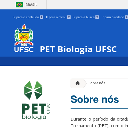
BRASIL
Ir para o conteúdo
1
Ir para o menu
2
Ir para a busca
3
Ir para o rodapé
4
PET Biologia UFSC
Sobre nós
Sobre nós
Durante o período da ditadu
Treinamento (PET), com o in