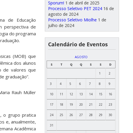
Sporum!
1 de abril de 2025
Processo Seletivo PET 2024
16 de
agosto de 2024
Processo Seletivo Miolhe
1 de
ma de Educação
julho de 2024
om perspectiva de
logia do programa
graduação.
Calendário de Eventos
sicas (MOB) que
AGOSTO
dêmica dos alunos
S
T
Q
Q
S
S
D
o de valores que
1
2
 de graduação”.
3
4
5
6
7
8
9
Maria Rauh Müller
10
11
12
13
14
15
16
17
18
19
20
21
22
23
, o grupo pratica
24
25
26
27
28
29
30
os e, anualmente,
31
 Semana Acadêmica