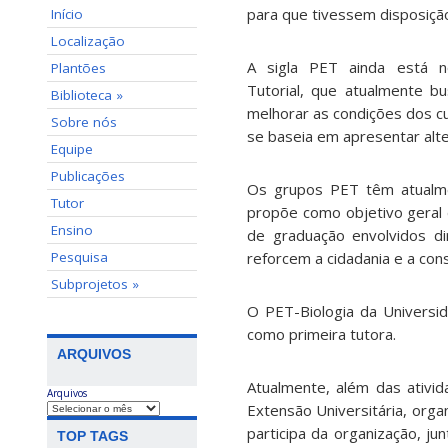
para que tivessem disposiçã
Início
Localização
A sigla PET ainda está 
Plantões
Tutorial, que atualmente bu
Biblioteca »
melhorar as condições dos c
Sobre nós
se baseia em apresentar alt
Equipe
Publicações
Os grupos PET têm atualm
Tutor
propõe como objetivo geral
Ensino
de graduação envolvidos di
Pesquisa
reforcem a cidadania e a cons
Subprojetos »
O PET-Biologia da Universid
como primeira tutora.
ARQUIVOS
Atualmente, além das ativid
Arquivos
Extensão Universitária, orga
participa da organização, 
TOP TAGS