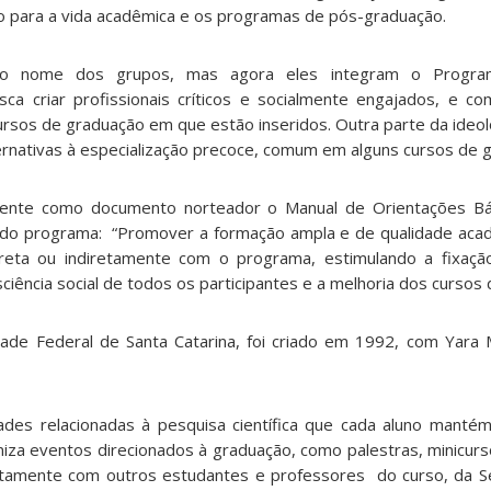
o para a vida acadêmica e os programas de pós-graduação.
no nome dos grupos, mas agora eles integram o Progra
sca criar profissionais críticos e socialmente engajados, e c
ursos de graduação em que estão inseridos. Outra parte da ideo
ernativas à especialização precoce, comum em alguns cursos de 
ente como documento norteador o Manual de Orientações Bá
 do programa: “Promover a formação ampla e de qualidade aca
reta ou indiretamente com o programa, estimulando a fixaçã
ciência social de todos os participantes e a melhoria dos cursos
ade Federal de Santa Catarina, foi criado em 1992, com Yara 
ades relacionadas à pesquisa científica que cada aluno mantém
niza eventos direcionados à graduação, como palestras, minicurs
juntamente com outros estudantes e professores do curso, da