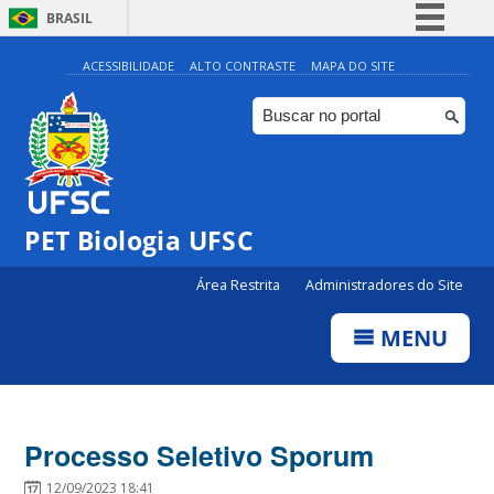
BRASIL
Simplifique!
ACESSIBILIDADE
ALTO CONTRASTE
MAPA DO SITE
Comunica BR
Participe
Acesso à informação
Legislação
PET Biologia UFSC
Canais
Área Restrita
Administradores do Site
MENU
Processo Seletivo Sporum
12/09/2023 18:41