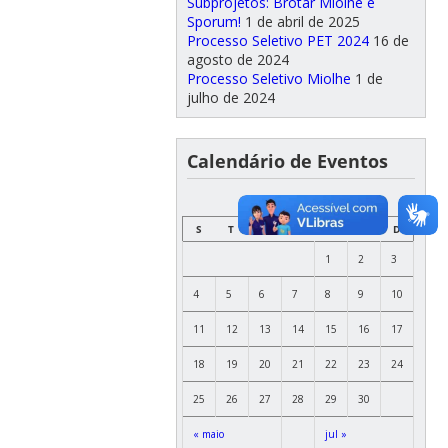
Subprojetos: Brotar Miolhe e
Sporum!
1 de abril de 2025
Processo Seletivo PET 2024
16 de
agosto de 2024
Processo Seletivo Miolhe
1 de
julho de 2024
Calendário de Eventos
SETEMBRO
S
T
Q
Q
S
S
D
1
2
3
4
5
6
7
8
9
10
11
12
13
14
15
16
17
18
19
20
21
22
23
24
25
26
27
28
29
30
« maio
jul »