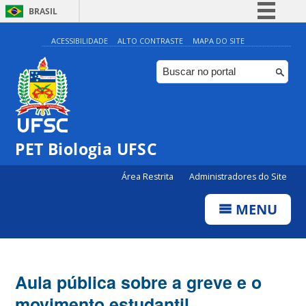
BRASIL
Simplifique!
ACESSIBILIDADE
ALTO CONTRASTE
MAPA DO SITE
Comunica BR
Participe
Acesso à informação
Legislação
PET Biologia UFSC
Canais
Área Restrita
Administradores do Site
MENU
Aula pública sobre a greve e o
movimento estudantil