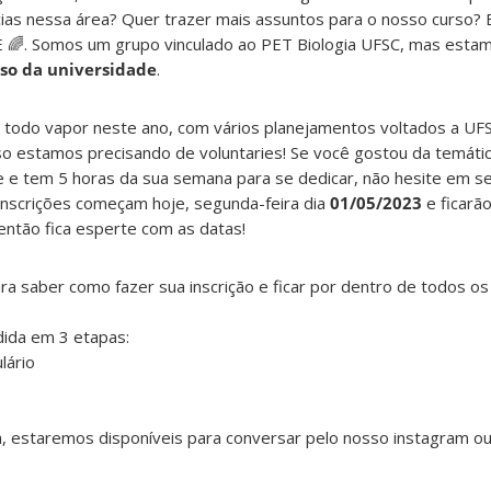
cias nessa área? Quer trazer mais assuntos para o nosso curso? 
E
🌈
. Somos um grupo vinculado ao PET Biologia UFSC, mas esta
so da universidade
.
a todo vapor neste ano, com vários planejamentos voltados a UFS
so estamos precisando de voluntaries! Se você gostou da temátic
e tem 5 horas da sua semana para se dedicar, não hesite em se
inscrições começam hoje, segunda-feira dia
01/05/2023
e ficarã
 então fica esperte com as datas!
a saber como fazer sua inscrição e ficar por dentro de todos os
dida em 3 etapas:
lário
a, estaremos disponíveis para conversar pelo nosso instagram ou